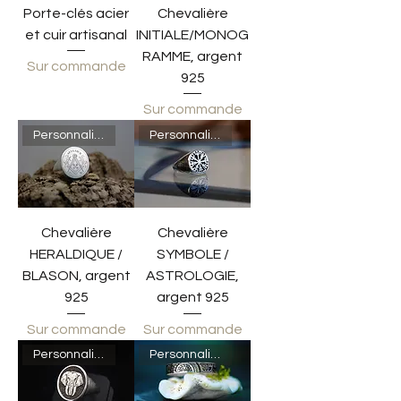
Porte-clés acier
Chevalière
et cuir artisanal
INITIALE/MONOG
RAMME, argent
Sur commande
925
Sur commande
Personnalisable
Personnalisable
Chevalière
Chevalière
HERALDIQUE /
SYMBOLE /
BLASON, argent
ASTROLOGIE,
925
argent 925
Sur commande
Sur commande
Personnalisable
Personnalisable