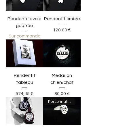
Pendentif ovale
Pendentif timbre
gaufrée
Prix
120,00 €
Sur commande
Pendentif
Médaillon
tableau
chien/chat
Prix
Prix
574,45 €
80,00 €
Personnalisable